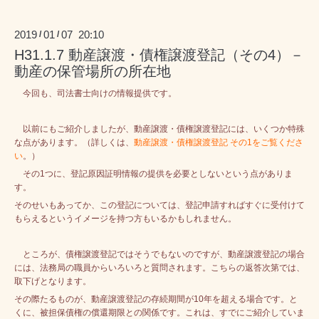
2019
01
07 20:10
/
/
H31.1.7 動産譲渡・債権譲渡登記（その4）－
動産の保管場所の所在地
今回も、司法書士向けの情報提供です。
以前にもご紹介しましたが、動産譲渡・債権譲渡登記には、いくつか特殊
な点があります。（詳しくは、
動産譲渡・債権譲渡登記 その1
をご覧くださ
い
。）
その1つに、登記原因証明情報の提供を必要としないという点がありま
す。
そのせいもあってか、この登記については、登記申請すればすぐに受付けて
もらえるというイメージを持つ方もいるかもしれません。
ところが、債権譲渡登記ではそうでもないのですが、動産譲渡登記の場合
には、法務局の職員からいろいろと質問されます。こちらの返答次第では、
取下げとなります。
その際たるものが、動産譲渡登記の存続期間が10年を超える場合です。と
くに、被担保債権の償還期限との関係です。これは、すでにご紹介していま