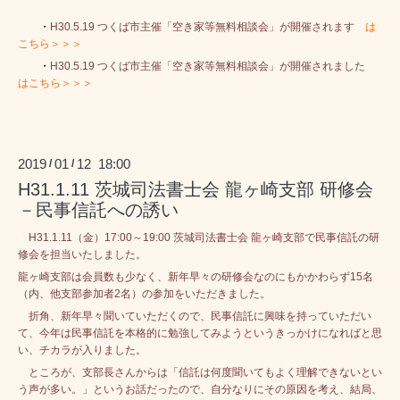
・
H30.5.19 つくば市主催「空き家等無料相談会」が開催されます
は
こちら＞＞＞
・
H30.5.19 つくば市主催「空き家等無料相談会」が開催されました
はこちら＞＞＞
2019
01
12 18:00
/
/
H31.1.11 茨城司法書士会 龍ヶ崎支部 研修会
－民事信託への誘い
H31.1.11（金）17:00～19:00 茨城司法書士会 龍ヶ崎支部で民事信託の研
修会を担当いたしました。
龍ヶ崎支部は会員数も少なく、新年早々の研修会なのにもかかわらず15名
（内、他支部参加者2名）の参加をいただきました。
折角、新年早々聞いていただくので、民事信託に興味を持っていただい
て、今年は民事信託を本格的に勉強してみようというきっかけになればと思
い、チカラが入りました。
ところが、支部長さんからは「信託は何度聞いてもよく理解できないとい
う声が多い。」というお話だったので、自分なりにその原因を考え、結局、