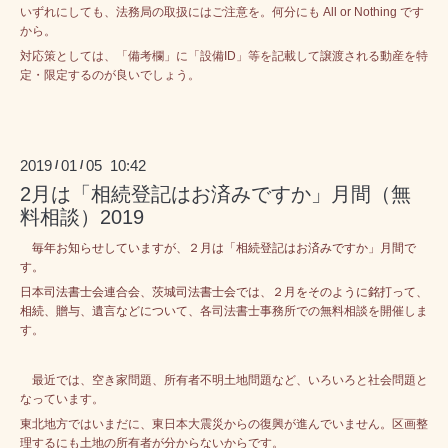
いずれにしても、法務局の取扱にはご注意を。何分にも All or Nothing です
から。
対応策としては、「備考欄」に「設備ID」等を記載して譲渡される動産を特
定・限定するのが良いでしょう。
2019
01
05 10:42
/
/
2月は「相続登記はお済みですか」月間（無
料相談）2019
毎年お知らせしていますが、２月は「相続登記はお済みですか」月間で
す。
日本司法書士会連合会、茨城司法書士会では、２月をそのように銘打って、
相続、贈与、遺言などについて、
各司法書士事務所での無料相談を開催しま
す。
最近では、空き家問題、所有者不明土地問題など、いろいろと社会問題と
なっています。
東北地方ではいまだに、東日本大震災からの復興が進んでいません。区画整
理するにも土地の所有者が分からないからです。