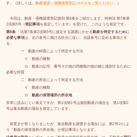
す。（詳しくは、
動産譲渡・債権譲渡登記 その２をご覧ください。
）
今回は、動産・債権譲渡登記規則 第8条をご紹介します。特例法 第7条第
2項第5号（
登記事項
を規定しています）を受けた、このような規定です。
第8条
「法第7条第2項第5号に規定する譲渡にかかる
動産を特定するために
必要な事項
は、次の各号に掲げる区分に従い、当該各号に定める事項とす
る。
一 動産の特質によって特定する方法
イ 動産の種類
ロ 動産の記号、番号その他の同種類の他の物と識別するために
必要な特質
二 動産の所在によって特定する方法
イ 動産の種類
ロ
動産の保管場所の所在地
」
非常に読みにくい条文ですが、第1項第1号は個別動産の場合を、第1項第2
号は集合動産の場合を規定しています。
前置きが長くなりましたが、集合動産を譲渡する場合には、第2号ロによ
り「動産の保管場所の所在地」が登記事項となります。