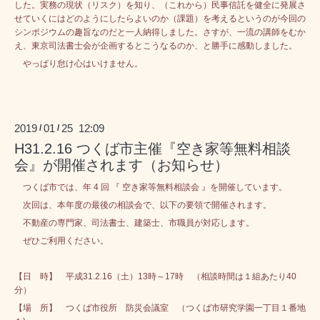
した。実務の現状（リスク）を知り、（これから）民事信託を健全に発展さ
せていくにはどのようにしたらよいのか（課題）を考えるというのが今回の
シンポジウムの趣旨なのだと一人納得しました。さすが、一流の講師をむか
え、東京司法書士会が企画するとこうなるのか、と勝手に感動しました。
やっぱり怠け心はいけません。
2019
01
25 12:09
/
/
H31.2.16 つくば市主催『空き家等無料相談
会』が開催されます（お知らせ）
つくば市では、年 4 回 『 空き家等無料相談会 』を開催しています。
次回は、本年度の最後の相談会で、以下の要領で開催されます。
不動産の専門家、司法書士、建築士、市職員が対応します。
ぜひご利用ください。
【日 時】 平成31.2.16（土）13時～17時 （相談時間は１組あたり40
分）
【場 所】 つくば市役所 防災会議室 （つくば市研究学園一丁目１番地