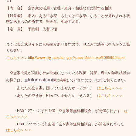
１)
【内 容】 空き家の活用・管理・処分・相続などに関する相談
【対象者】 市内にある空き家、もしくは空き家になることが見込まれる状
態にあるものの所有者、管理者、相続予定者。
【定 員】 予約制 先着12名
つくば市公式サイトにも掲載がありますので、申込み方法等はそちらをご覧
ください。
こちら＞＞＞http://www.city.tsukuba.lg.jp/kurashi/oshirase/1005999.html
空き家問題が深刻な社会問題になっている現状・背景、過去の無料相談会
Information
の様子は、
当
欄
に掲載していますので、ぜひご覧ください。
・あなたの空き家、困っていませんか（その１）
はこちら＞＞＞
・
あなたの空き家、困っていませんか（その２）
はこちら＞＞＞
・
H30.1.27 つくば市主催「空き家等無料相談会」が開催されます
は
こちら＞＞＞
・H30.1.27 つくば市主催「空き家等無料相談会」が開催されました
はこちら＞＞＞