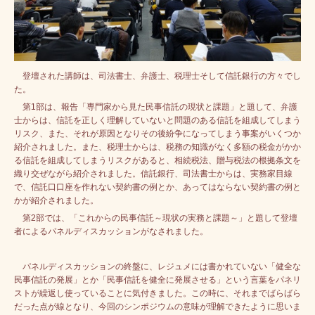
登壇された講師は、司法書士、弁護士、税理士そして信託銀行の方々でし
た。
第1部は、報告「専門家から見た民事信託の現状と課題」と題して、弁護
士からは、信託を正しく理解していないと問題のある信託を組成してしまう
リスク、また、それが原因となりその後紛争になってしまう事案がいくつか
紹介されました。
また、税理士からは、税務の知識がなく多額の税金がかか
る信託を組成してしまうリスクがあると、相続税法、贈与税法の根拠条文を
織り交ぜながら紹介されました。信託銀行、司法書士からは、実務家目線
で、信託口口座を作れない契約書の例とか、あってはならない契約書の例と
かが紹介されました。
第2部では、「これからの民事信託～現状の実務と課題～」と題して登壇
者によるパネルディスカッションがなされました。
パネルディスカッションの終盤に、レジュメには書かれていない「健全な
民事信託の発展」とか「民事信託を健全に発展させる」という言葉をパネリ
ストが繰返し使っていることに気付きました。この時に、それまでばらばら
だった点が線となり、今回のシンポジウムの意味が理解できたように思いま