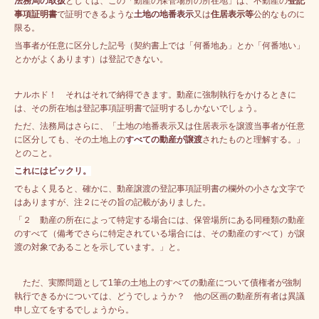
法務局の取扱
としては、この「動産の保管場所の所在地」は、不動産の
登記
事項証明書
で証明できるような
土
地の地番表示
又は
住居表示等
公的なものに
限る。
当事者が任意に区分した記号（契約書上では「何番地あ」とか「何番地い」
とかがよくあります）は登記できない。
ナルホド！ それはそれで納得できます。動産に強制執行をかけるときに
は、その所在地は登記事項証明書で証明するしかないでしょう。
ただ、法務局はさらに、「土地の地番表示又は住居表示を譲渡当事者が任意
に区分しても、その土地上の
すべての動産が譲渡
されたものと理解する。」
とのこと。
これにはビックリ。
でもよく見ると、確かに、動産譲渡の登記事項証明書の欄外の小さな文字で
はありますが、注２にその旨の記載がありました。
「２ 動産の所在によって特定する場合には、保管場所にある同種類の動産
のすべて（備考でさらに特定されている場合には、その動産のすべて）が譲
渡の対象であることを示しています。」と。
ただ、実際問題として1筆の土地上のすべての動産について債権者が強制
執行できるかについては、どうでしょうか？ 他の区画の動産所有者は異議
申し立てをするでしょうから。