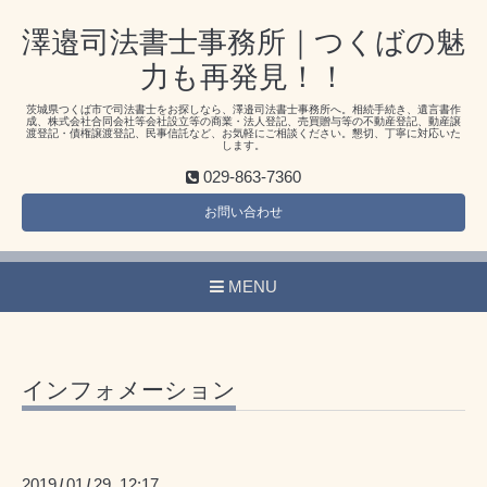
澤邉司法書士事務所｜つくばの魅
力も再発見！！
茨城県つくば市で司法書士をお探しなら、澤邉司法書士事務所へ。相続手続き、遺言書作
成、株式会社合同会社等会社設立等の商業・法人登記、売買贈与等の不動産登記、動産譲
渡登記・債権譲渡登記、民事信託など、お気軽にご相談ください。懇切、丁寧に対応いた
します。
029-863-7360
お問い合わせ
MENU
インフォメーション
2019
01
29 12:17
/
/