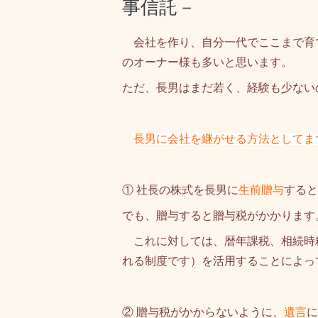
事信託－
会社を作り、自分一代でここまで育
のオーナー様も多いと思います。
ただ、長男はまだ若く、経験も少ない
長男に会社を継がせる方法としてま
① 社長の株式を長男に
生前
贈与
すると
でも、贈与すると贈与税がかかります
これに対しては、暦年課税、相続時
れる制度です）を活用することによっ
② 贈与税がかからないように、
遺言
に