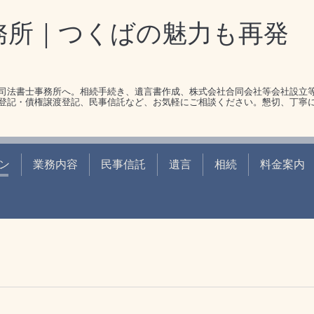
務所｜つくばの魅力も再発
司法書士事務所へ。相続手続き、遺言書作成、株式会社合同会社等会社設立
登記・債権譲渡登記、民事信託など、お気軽にご相談ください。懇切、丁寧
ン
業務内容
民事信託
遺言
相続
料金案内