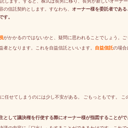
信託します。すると、株式は長男に移り、長男が新しいオーナ
容の信託契約とします。すなわち、
オーナー様を委託者である
です。
税
がかかるのではないかと、疑問に思われることでしょう。ご
益者となります。これを自益信託といいます。
自益信託
の場合
に任せてしまうのには少し不安がある。 ごもっともです。 こ
主として議決権を行使する際にオーナー様が指図することがで
決議の内容に「口出し」をすることができるわけです。これで