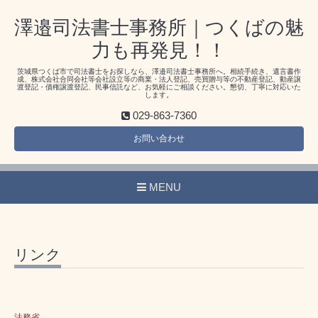
澤邉司法書士事務所｜つくばの魅
力も再発見！！
茨城県つくば市で司法書士をお探しなら、澤邉司法書士事務所へ。相続手続き、遺言書作
成、株式会社合同会社等会社設立等の商業・法人登記、売買贈与等の不動産登記、動産譲
渡登記・債権譲渡登記、民事信託など、お気軽にご相談ください。懇切、丁寧に対応いた
します。
029-863-7360
お問い合わせ
MENU
リンク
法務省