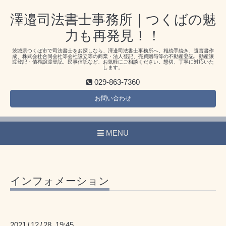
澤邉司法書士事務所｜つくばの魅
力も再発見！！
茨城県つくば市で司法書士をお探しなら、澤邉司法書士事務所へ。相続手続き、遺言書作
成、株式会社合同会社等会社設立等の商業・法人登記、売買贈与等の不動産登記、動産譲
渡登記・債権譲渡登記、民事信託など、お気軽にご相談ください。懇切、丁寧に対応いた
します。
029-863-7360
お問い合わせ
MENU
インフォメーション
2021
12
28 19:45
/
/