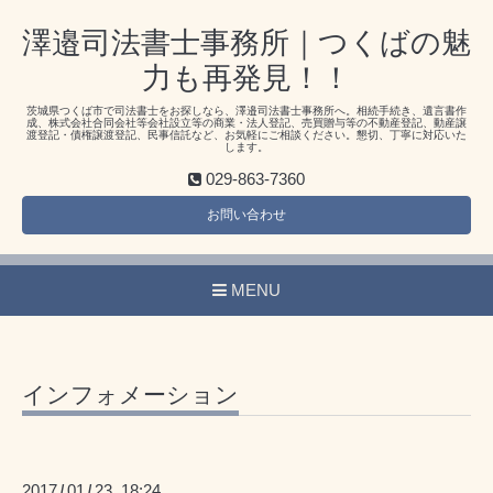
澤邉司法書士事務所｜つくばの魅
力も再発見！！
茨城県つくば市で司法書士をお探しなら、澤邉司法書士事務所へ。相続手続き、遺言書作
成、株式会社合同会社等会社設立等の商業・法人登記、売買贈与等の不動産登記、動産譲
渡登記・債権譲渡登記、民事信託など、お気軽にご相談ください。懇切、丁寧に対応いた
します。
029-863-7360
お問い合わせ
MENU
インフォメーション
2017
01
23 18:24
/
/