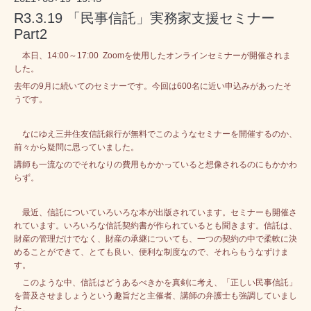
R3.3.19 「民事信託」実務家支援セミナー
Part2
本日、14:00～17:00 Zoomを使用したオンラインセミナーが開催されま
した。
去年の9月に続いてのセミナーです。今回は600名に近い申込みがあったそ
うです。
なにゆえ三井住友信託銀行が無料でこのようなセミナーを開催するのか、
前々から疑問に思っていました。
講師も一流なのでそれなりの費用もかかっていると想像されるのにもかかわ
らず。
最近、信託についていろいろな本が出版されています。セミナーも開催さ
れています。いろいろな信託契約書が作られているとも聞きます。
信託は、
財産の管理だけでなく、財産の承継についても、一つの契約の中で柔軟に決
めることができて、とても良い、便利な制度なので、それらもうなずけま
す。
このような中、信託はどうあるべきかを真剣に考え、「正しい民事信託」
を普及させましょうという趣旨だと主催者、講師の弁護士も強調していまし
た。