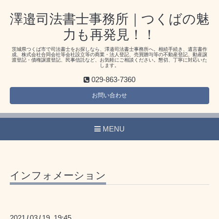
澤邉司法書士事務所｜つくばの魅
力も再発見！！
茨城県つくば市で司法書士をお探しなら、澤邉司法書士事務所へ。相続手続き、遺言書作
成、株式会社合同会社等会社設立等の商業・法人登記、売買贈与等の不動産登記、動産譲
渡登記・債権譲渡登記、民事信託など、お気軽にご相談ください。懇切、丁寧に対応いた
します。
029-863-7360
お問い合わせ
MENU
インフォメーション
2021
03
19 19:45
/
/