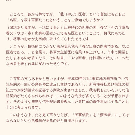
ところで、藪から棒ですが、「藪（やぶ）医者」という言葉はもともと
「名医」を表す言葉だったということをご存知でしょうか？
（諸説ありますが、一説によると）江戸時代の但馬の国、養父（今の兵庫県
養父（やぶ）市）出身の医者がとても名医だということで、何代にもわた
り、将軍のおかかえ医師に取り立てられたそうです。
ところが、技術的につたない者が我も我も「養父出身の医者である。やぶ
医者である。」と名乗り、将軍の主治医に名乗りを上げたり、市中で開業し
たりするものが多くなり、その結果、「やぶ医者」は技術のつたない、へた
な医者を表す言葉に変わったそうです。
ご存知の方もあるかと思いますが、平成30年9月に東京地方裁判所で、信
託契約の一部が公序良俗に違反し無効であるとし、所有権移転及び信託の登
記につき抹消請求を認容する判決が出されました。我も我もといろいろな信
託契約がたくさん作られれば、このような判決が多くなることが予想されま
す。そのような無効な信託契約書を教示した専門家の責任追及に至ることも
十分に考えられます。
このような中、たとえて言うならば、「民事信託」を「藪医者」にしては
ならないという危機感があるのだと推測されます。