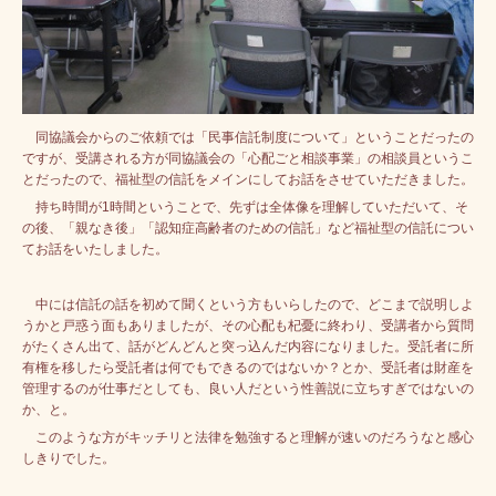
同協議会からのご依頼では「民事信託制度について」ということだったの
ですが、受講される方が同協議会の「心配ごと相談事業」の相談員というこ
とだったので、福祉型の信託をメインにしてお話をさせていただきました。
持ち時間が1時間ということで、先ずは全体像を理解していただいて、そ
の後、「親なき後」「認知症高齢者のための信託」など福祉型の信託につい
てお話をいたしました。
中には信託の話を初めて聞くという方もいらしたので、どこまで説明しよ
うかと戸惑う面もありましたが、その心配も杞憂に終わり、受講者から質問
がたくさん出て、話がどんどんと突っ込んだ内容になりました。
受託者に所
有権を移したら受託者は何でもできるのではないか？とか、受託者は財産を
管理するのが仕事だとしても、良い人だという性善説に立ちすぎではないの
か、と。
このような方がキッチリと法律を勉強すると理解が速いのだろうなと感心
しきりでした。