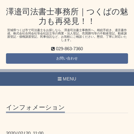
澤邉司法書士事務所｜つくばの魅
力も再発見！！
茨城県つくば市で司法書士をお探しなら、澤邉司法書士事務所へ。相続手続き、遺言書作
成、株式会社合同会社等会社設立等の商業・法人登記、売買贈与等の不動産登記、動産譲
渡登記・債権譲渡登記、民事信託など、お気軽にご相談ください。懇切、丁寧に対応いた
します。
029-863-7360
お問い合わせ
MENU
インフォメーション
2020
02
20 11:00
/
/