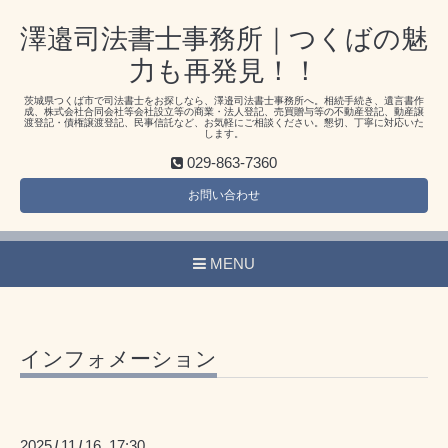
澤邉司法書士事務所｜つくばの魅
力も再発見！！
茨城県つくば市で司法書士をお探しなら、澤邉司法書士事務所へ。相続手続き、遺言書作
成、株式会社合同会社等会社設立等の商業・法人登記、売買贈与等の不動産登記、動産譲
渡登記・債権譲渡登記、民事信託など、お気軽にご相談ください。懇切、丁寧に対応いた
します。
029-863-7360
お問い合わせ
MENU
インフォメーション
2025
11
16 17:30
/
/