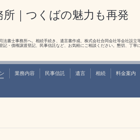
務所｜つくばの魅力も再発
司法書士事務所へ。相続手続き、遺言書作成、株式会社合同会社等会社設立
登記・債権譲渡登記、民事信託など、お気軽にご相談ください。懇切、丁寧
ン
業務内容
民事信託
遺言
相続
料金案内