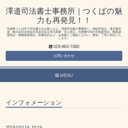
澤邉司法書士事務所｜つくばの魅
力も再発見！！
茨城県つくば市で司法書士をお探しなら、澤邉司法書士事務所へ。相続手続き、遺言書作
成、株式会社合同会社等会社設立等の商業・法人登記、売買贈与等の不動産登記、動産譲
渡登記・債権譲渡登記、民事信託など、お気軽にご相談ください。懇切、丁寧に対応いた
します。
029-863-7360
お問い合わせ
MENU
インフォメーション
2019
02
19 10:19
/
/