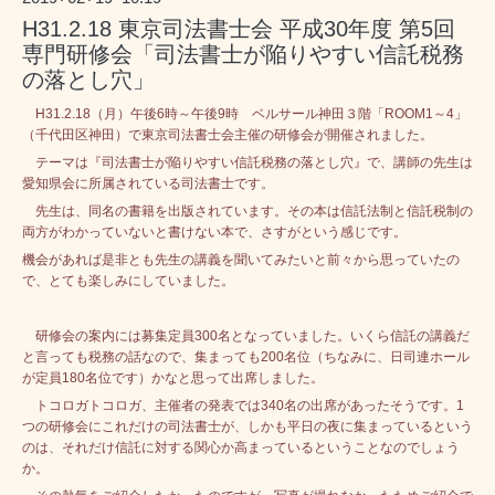
H31.2.18 東京司法書士会 平成30年度 第5回
専門研修会「司法書士が陥りやすい信託税務
の落とし穴」
H31.2.18（月）午後6時～午後9時 ベルサール神田３階「ROOM1～4」
（千代田区神田）で東京司法書士会主催の研修会が開催されました。
テーマは『司法書士が陥りやすい信託税務の落とし穴』で、講師の先生は
愛知県会に所属されている司法書士です。
先生は、同名の書籍を出版されています。その本は信託法制と信託税制の
両方がわかっていないと書けない本で、さすがという感じです。
機会があれば是非とも先生の講義を聞いてみたいと前々から思っていたの
で、とても楽しみにしていました。
研修会の案内には募集定員300名となっていました。いくら信託の講義だ
と言っても税務の話なので、集まっても200名位（ちなみに、日司連ホール
が定員180名位です）かなと思って出席しました。
トコロガトコロガ、主催者の発表では340名の出席があったそうです。1
つの研修会にこれだけの司法書士が、しかも平日の夜に集まっているという
のは、それだけ信託に対する関心か高まっているということなのでしょう
か。