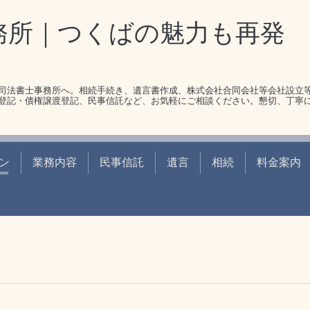
務所｜つくばの魅力も再発
司法書士事務所へ。相続手続き、遺言書作成、株式会社合同会社等会社設立
登記・債権譲渡登記、民事信託など、お気軽にご相談ください。懇切、丁寧
ン
業務内容
民事信託
遺言
相続
料金案内