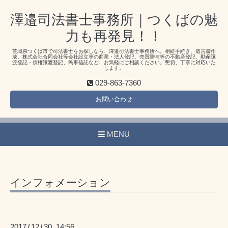
澤邉司法書士事務所｜つくばの魅
力も再発見！！
茨城県つくば市で司法書士をお探しなら、澤邉司法書士事務所へ。相続手続き、遺言書作
成、株式会社合同会社等会社設立等の商業・法人登記、売買贈与等の不動産登記、動産譲
渡登記・債権譲渡登記、民事信託など、お気軽にご相談ください。懇切、丁寧に対応いた
します。
029-863-7360
お問い合わせ
MENU
インフォメーション
2017
12
30 14:56
/
/