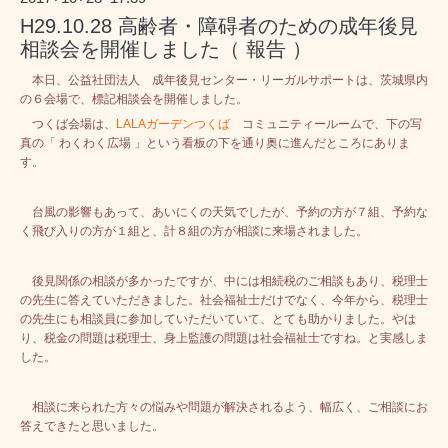
H29.10.28 高齢者・障碍者のための成年後見
相談会を開催しました（ 報告 ）
本日、公益社団法人 成年後見センター・リーガルサポートは、茨城県内
の６会場で、標記相談会を開催しました。
つくば会場は、
LALAガーデンつくば
コミュニティールームで、下の写
真の「 わくわく広場 」という看板の下を通り奥に進んだところにありま
す。
台風の影響もあって、あいにくの天気でしたが、予約の方が７組、予約な
く飛び入りの方が１組と、計８組の方が相談に来場されました。
後見関係の相談が多かったですが、中には相続税のご相談もあり、税理士
の先生に答えていただきました。社会福祉士だけでなく、今年から、税理士
の先生にも相談員に参加していただいていて、とても助かりました。やは
り、税金の問題は税理士、身上監護の問題は社会福祉士ですね。と実感しま
した。
相談に来られた方々の悩みや問題が解決されるよう、幅広く、ご相談にお
答えできたと思いました。