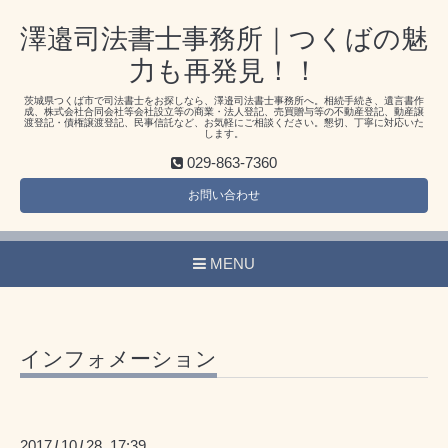
澤邉司法書士事務所｜つくばの魅
力も再発見！！
茨城県つくば市で司法書士をお探しなら、澤邉司法書士事務所へ。相続手続き、遺言書作
成、株式会社合同会社等会社設立等の商業・法人登記、売買贈与等の不動産登記、動産譲
渡登記・債権譲渡登記、民事信託など、お気軽にご相談ください。懇切、丁寧に対応いた
します。
029-863-7360
お問い合わせ
MENU
インフォメーション
2017
10
28 17:39
/
/