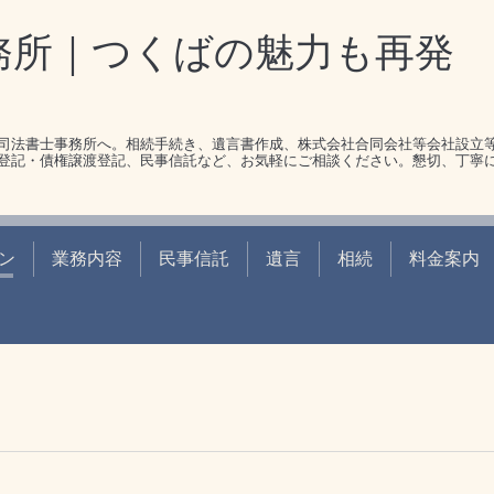
務所｜つくばの魅力も再発
司法書士事務所へ。相続手続き、遺言書作成、株式会社合同会社等会社設立
登記・債権譲渡登記、民事信託など、お気軽にご相談ください。懇切、丁寧
ン
業務内容
民事信託
遺言
相続
料金案内