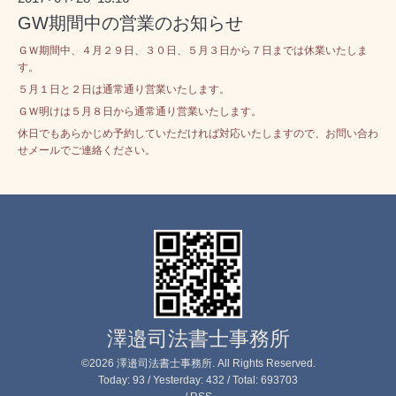
GW期間中の営業のお知らせ
ＧＷ期間中、４月２９日、３０日、５月３日から７日までは休業いたしま
す。
５月１日と２日は通常通り営業いたします。
ＧＷ明けは５月８日から通常通り営業いたします。
休日でもあらかじめ予約していただければ対応いたしますので、お問い合わ
せメールでご連絡ください。
澤邉司法書士事務所
©2026
澤邉司法書士事務所
. All Rights Reserved.
Today:
93
/ Yesterday:
432
/ Total:
693703