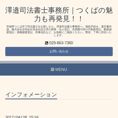
澤邉司法書士事務所｜つくばの魅
力も再発見！！
茨城県つくば市で司法書士をお探しなら、澤邉司法書士事務所へ。相続手続き、遺言書作
成、株式会社合同会社等会社設立等の商業・法人登記、売買贈与等の不動産登記、動産譲
渡登記・債権譲渡登記、民事信託など、お気軽にご相談ください。懇切、丁寧に対応いた
します。
029-863-7360
お問い合わせ
MENU
インフォメーション
2017
04
28 15:16
/
/