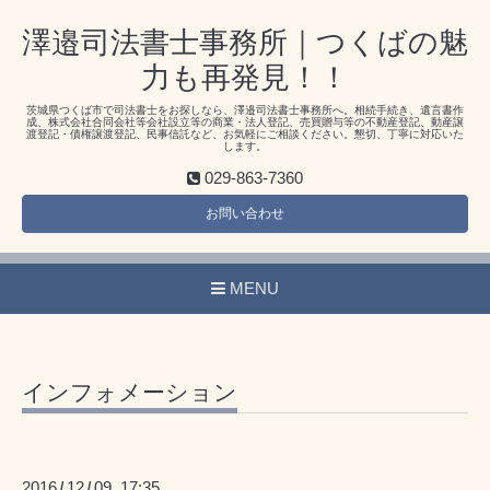
澤邉司法書士事務所｜つくばの魅
力も再発見！！
茨城県つくば市で司法書士をお探しなら、澤邉司法書士事務所へ。相続手続き、遺言書作
成、株式会社合同会社等会社設立等の商業・法人登記、売買贈与等の不動産登記、動産譲
渡登記・債権譲渡登記、民事信託など、お気軽にご相談ください。懇切、丁寧に対応いた
します。
029-863-7360
お問い合わせ
MENU
インフォメーション
2016
12
09 17:35
/
/