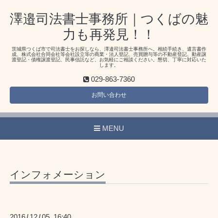
澤邉司法書士事務所｜つくばの魅
力も再発見！！
茨城県つくば市で司法書士をお探しなら、澤邉司法書士事務所へ。相続手続き、遺言書作
成、株式会社合同会社等会社設立等の商業・法人登記、売買贈与等の不動産登記、動産譲
渡登記・債権譲渡登記、民事信託など、お気軽にご相談ください。懇切、丁寧に対応いた
します。
029-863-7360
お問い合わせ
MENU
インフォメーション
2016
12
05 16:40
/
/