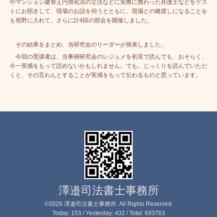
やマンション建替え円滑化法の立法などに実際に携わった弁護士などをゲス
トにお招きして、現場のお話を伺うとともに、現場との橋渡しになることを
も視野に入れて、さらに計4回の部会を開催しました。
その結果をまとめ、当研究会のリーダーが発表しました。
今回の受講者は、当事例研究会のレジュメを初見で読んでも、おそらく、
今一実感をもって読めないかもしれません。でも、じっくりを読んでいただ
くと、その言わんとすることが実感をもって伝わるものと思っています。
澤邉司法書士事務所
©2026
澤邉司法書士事務所
. All Rights Reserved.
Today:
153
/ Yesterday:
432
/ Total:
693763