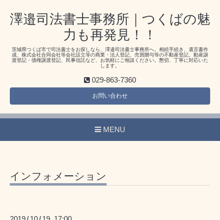
澤邉司法書士事務所｜つくばの魅
力も再発見！！
茨城県つくば市で司法書士をお探しなら、澤邉司法書士事務所へ。相続手続き、遺言書作
成、株式会社合同会社等会社設立等の商業・法人登記、売買贈与等の不動産登記、動産譲
渡登記・債権譲渡登記、民事信託など、お気軽にご相談ください。懇切、丁寧に対応いた
します。
029-863-7360
お問い合わせ
MENU
インフォメーション
2019
10
19 17:00
/
/