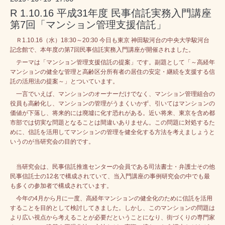
R 1.10.16 平成31年度 民事信託実務入門講座
第7回「マンション管理支援信託」
Ｒ1.10.16（水）18:30～20:30 今日も東京 神田駿河台の中央大学駿河台
記念館で、本年度の第7回民事信託実務入門講座が開催されました。
テーマは「マンション管理支援信託の提案」です。副題として「～高経年
マンションの健全な管理と高齢区分所有者の居住の安定・継続を支援する信
託の活用法の提案～」とついています。
一言でいえば、マンションのオーナーだけでなく、マンション管理組合の
役員も高齢化し、マンションの管理がうまくいかず、引いてはマンションの
価値が下落し、将来的には廃墟に化す恐れがある。近い将来、東京を含め都
市部では切実な問題となることは間違いありません。この問題に対処するた
めに、信託を活用してマンションの管理を健全化する方法を考えましょうと
いうのが当研究会の目的です。
当研究会は、民事信託推進センターの会員である司法書士・弁護士その他
民事信託士の12名で構成されていて、当入門講座の事例研究会の中でも最
も多くの参加者で構成されています。
今年の4月から月に一度、高経年マンションの健全化のために信託を活用
することを目的として検討してきました。しかし、このマンションの問題は
より広い視点から考えることが必要だということになり、街づくりの専門家